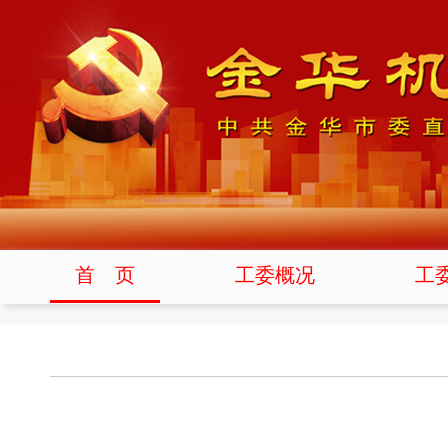
首 页
工委概况
工