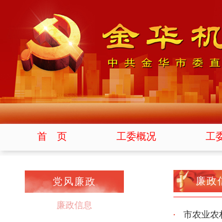
首 页
工委概况
工
廉政
党风廉政
廉政信息
市农业农